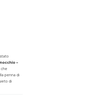
stato
inocchio –
, che
lla penna di
uieto di