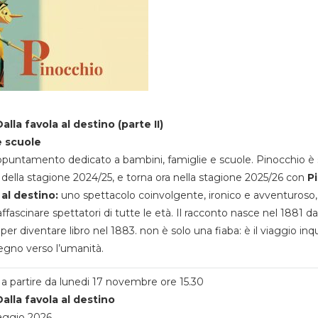
alla favola al destino (parte II)
e scuole
appuntamento dedicato a bambini, famiglie e scuole. Pinocchio è 
della stagione 2024/25, e torna ora nella stagione 2025/26 con
P
 al destino:
uno spettacolo coinvolgente, ironico e avventuroso
ffascinare spettatori di tutte le età. Il racconto nasce nel 1881 da
 per diventare libro nel 1883. non è solo una fiaba: è il viaggio inq
egno verso l’umanità.
a partire da lunedi 17 novembre ore 15.30
alla favola al destino
aggio 2026