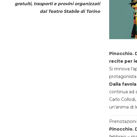
gratuiti, trasporti e provini organizzati
dal
Teatro Stabile di Torino
Pinocchio. D
recite per l
Si rinnova l’
protagonista 
Dalla favola
continua ad a
Carlo Collodi,
un’anima di l
Prenotazioni 
Pinocchio. D
febbraio – m