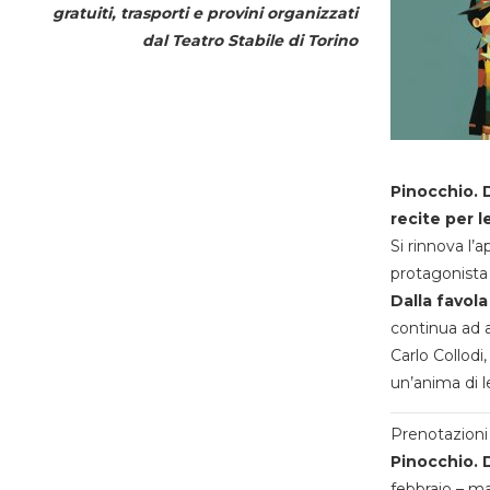
gratuiti, trasporti e provini organizzati
dal
Teatro Stabile di Torino
Pinocchio. D
recite per l
Si rinnova l’
protagonista 
Dalla favola
continua ad a
Carlo Collodi,
un’anima di l
Prenotazioni 
Pinocchio. D
febbraio – m