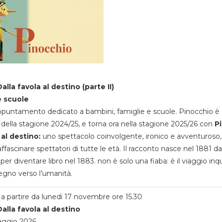
alla favola al destino (parte II)
e scuole
appuntamento dedicato a bambini, famiglie e scuole. Pinocchio è 
della stagione 2024/25, e torna ora nella stagione 2025/26 con
P
 al destino:
uno spettacolo coinvolgente, ironico e avventuroso
ffascinare spettatori di tutte le età. Il racconto nasce nel 1881 da
 per diventare libro nel 1883. non è solo una fiaba: è il viaggio inq
egno verso l’umanità.
a partire da lunedi 17 novembre ore 15.30
alla favola al destino
aggio 2026