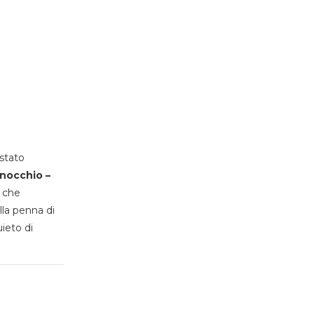
stato
inocchio –
, che
lla penna di
uieto di