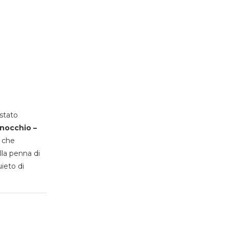
stato
inocchio –
, che
lla penna di
uieto di