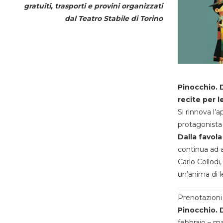
gratuiti, trasporti e provini organizzati
dal
Teatro Stabile di Torino
Pinocchio. D
recite per l
Si rinnova l’
protagonista 
Dalla favola
continua ad a
Carlo Collodi,
un’anima di l
Prenotazioni 
Pinocchio. D
febbraio – m