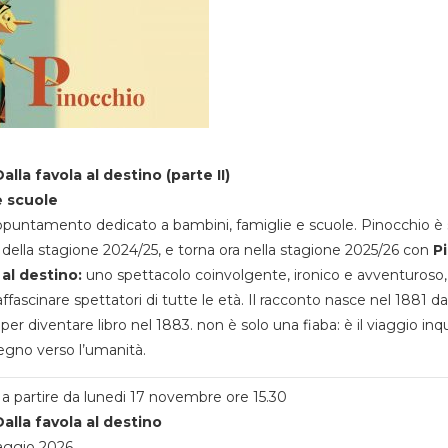
alla favola al destino (parte II)
e scuole
appuntamento dedicato a bambini, famiglie e scuole. Pinocchio è 
della stagione 2024/25, e torna ora nella stagione 2025/26 con
P
 al destino:
uno spettacolo coinvolgente, ironico e avventuroso
ffascinare spettatori di tutte le età. Il racconto nasce nel 1881 da
 per diventare libro nel 1883. non è solo una fiaba: è il viaggio inq
egno verso l’umanità.
a partire da lunedi 17 novembre ore 15.30
alla favola al destino
aggio 2026