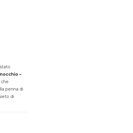
stato
inocchio –
, che
lla penna di
uieto di