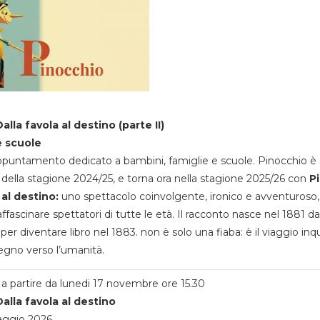
alla favola al destino (parte II)
e scuole
appuntamento dedicato a bambini, famiglie e scuole. Pinocchio è 
della stagione 2024/25, e torna ora nella stagione 2025/26 con
P
 al destino:
uno spettacolo coinvolgente, ironico e avventuroso
ffascinare spettatori di tutte le età. Il racconto nasce nel 1881 da
 per diventare libro nel 1883. non è solo una fiaba: è il viaggio inq
egno verso l’umanità.
a partire da lunedi 17 novembre ore 15.30
alla favola al destino
aggio 2026