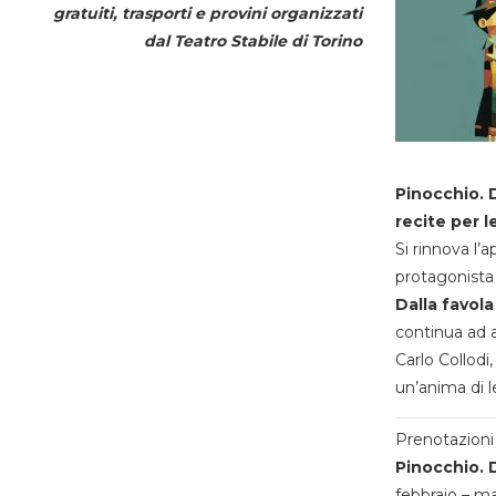
gratuiti, trasporti e provini organizzati
dal
Teatro Stabile di Torino
Pinocchio. D
recite per l
Si rinnova l’
protagonista 
Dalla favola
continua ad a
Carlo Collodi,
un’anima di l
Prenotazioni 
Pinocchio. D
febbraio – m