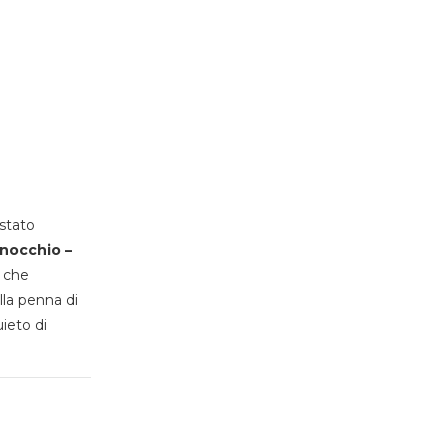
stato
inocchio –
, che
lla penna di
uieto di