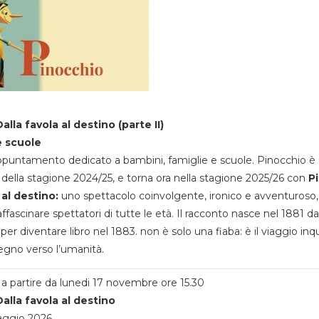
alla favola al destino (parte II)
e scuole
appuntamento dedicato a bambini, famiglie e scuole. Pinocchio è 
della stagione 2024/25, e torna ora nella stagione 2025/26 con
P
 al destino:
uno spettacolo coinvolgente, ironico e avventuroso
ffascinare spettatori di tutte le età. Il racconto nasce nel 1881 da
 per diventare libro nel 1883. non è solo una fiaba: è il viaggio inq
egno verso l’umanità.
a partire da lunedi 17 novembre ore 15.30
alla favola al destino
aggio 2026