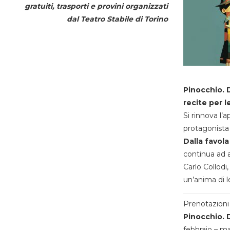
gratuiti, trasporti e provini organizzati
dal
Teatro Stabile di Torino
Pinocchio. D
recite per l
Si rinnova l’
protagonista 
Dalla favola
continua ad a
Carlo Collodi,
un’anima di l
Prenotazioni 
Pinocchio. D
febbraio – m