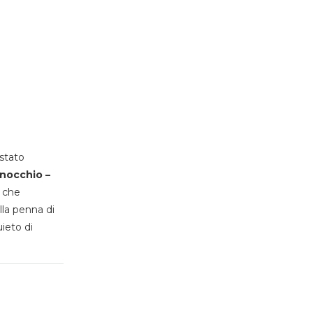
stato
inocchio –
, che
lla penna di
uieto di