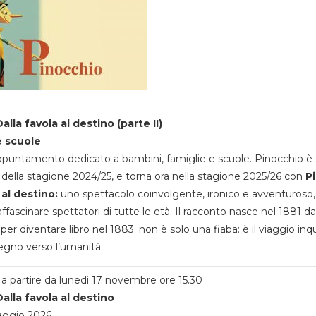
alla favola al destino (parte II)
e scuole
appuntamento dedicato a bambini, famiglie e scuole. Pinocchio è 
della stagione 2024/25, e torna ora nella stagione 2025/26 con
P
 al destino:
uno spettacolo coinvolgente, ironico e avventuroso
ffascinare spettatori di tutte le età. Il racconto nasce nel 1881 da
 per diventare libro nel 1883. non è solo una fiaba: è il viaggio inq
egno verso l’umanità.
a partire da lunedi 17 novembre ore 15.30
alla favola al destino
aggio 2026