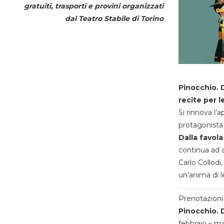
gratuiti, trasporti e provini organizzati
dal
Teatro Stabile di Torino
Pinocchio. D
recite per l
Si rinnova l’
protagonista 
Dalla favola
continua ad a
Carlo Collodi,
un’anima di l
Prenotazioni 
Pinocchio. D
febbraio – m