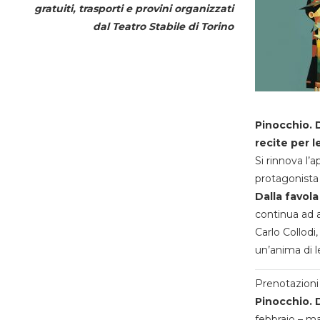
gratuiti, trasporti e provini organizzati
dal
Teatro Stabile di Torino
Pinocchio. D
recite per l
Si rinnova l’
protagonista 
Dalla favola
continua ad a
Carlo Collodi,
un’anima di l
Prenotazioni 
Pinocchio. D
febbraio – m