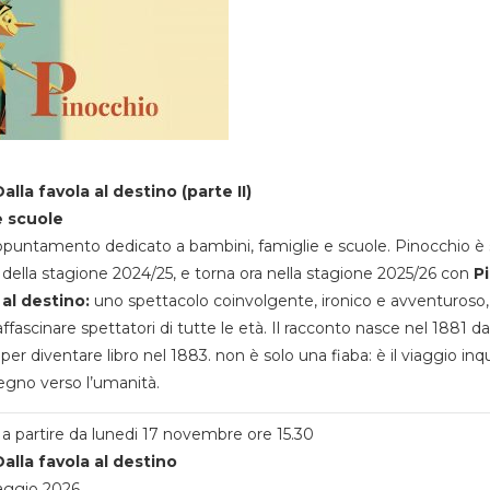
alla favola al destino (parte II)
e scuole
appuntamento dedicato a bambini, famiglie e scuole. Pinocchio è 
della stagione 2024/25, e torna ora nella stagione 2025/26 con
P
 al destino:
uno spettacolo coinvolgente, ironico e avventuroso
ffascinare spettatori di tutte le età. Il racconto nasce nel 1881 da
 per diventare libro nel 1883. non è solo una fiaba: è il viaggio inq
egno verso l’umanità.
a partire da lunedi 17 novembre ore 15.30
alla favola al destino
aggio 2026