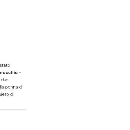
stato
inocchio –
, che
lla penna di
uieto di