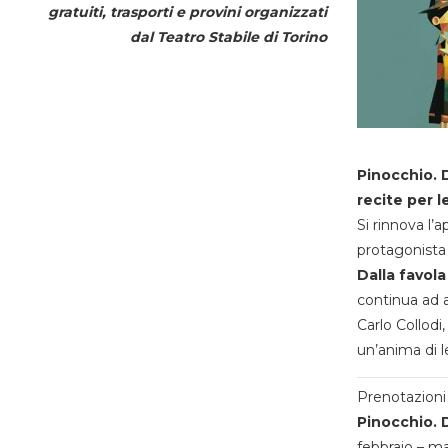
gratuiti, trasporti e provini organizzati
dal
Teatro Stabile di Torino
Pinocchio. D
recite per l
Si rinnova l’
protagonista 
Dalla favola
continua ad a
Carlo Collodi,
un’anima di l
Prenotazioni 
Pinocchio. D
febbraio – m