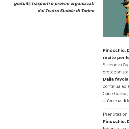
gratuiti, trasporti e provini organizzati
dal
Teatro Stabile di Torino
Pinocchio. D
recite per l
Si rinnova l’
protagonista 
Dalla favola
continua ad a
Carlo Collodi,
un’anima di l
Prenotazioni 
Pinocchio. D
febbraio – m