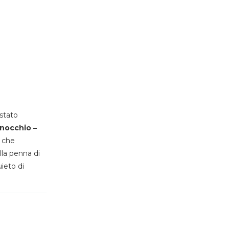
stato
inocchio –
, che
lla penna di
uieto di