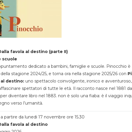
alla favola al destino (parte II)
e scuole
appuntamento dedicato a bambini, famiglie e scuole. Pinocchio è 
della stagione 2024/25, e torna ora nella stagione 2025/26 con
P
 al destino:
uno spettacolo coinvolgente, ironico e avventuroso
ffascinare spettatori di tutte le età. Il racconto nasce nel 1881 da
 per diventare libro nel 1883. non è solo una fiaba: è il viaggio inq
egno verso l’umanità.
a partire da lunedi 17 novembre ore 15.30
alla favola al destino
aggio 2026