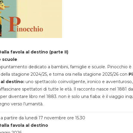
alla favola al destino (parte II)
e scuole
appuntamento dedicato a bambini, famiglie e scuole. Pinocchio è 
della stagione 2024/25, e torna ora nella stagione 2025/26 con
P
 al destino:
uno spettacolo coinvolgente, ironico e avventuroso
ffascinare spettatori di tutte le età. Il racconto nasce nel 1881 da
 per diventare libro nel 1883. non è solo una fiaba: è il viaggio inq
egno verso l’umanità.
a partire da lunedi 17 novembre ore 15.30
alla favola al destino
aggio 2026