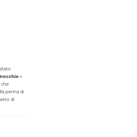
stato
inocchio –
, che
lla penna di
uieto di