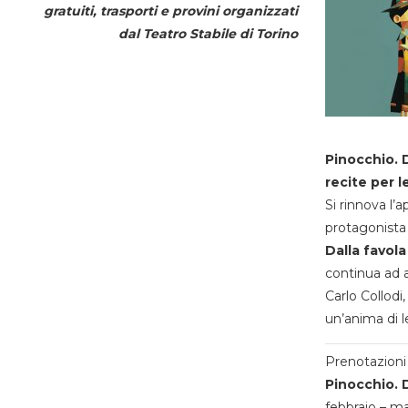
gratuiti, trasporti e provini organizzati
dal
Teatro Stabile di Torino
Pinocchio. D
recite per l
Si rinnova l’
protagonista 
Dalla favola
continua ad a
Carlo Collodi,
un’anima di l
Prenotazioni 
Pinocchio. D
febbraio – m