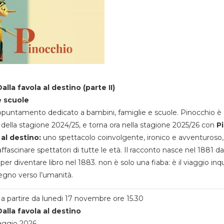
alla favola al destino (parte II)
e scuole
appuntamento dedicato a bambini, famiglie e scuole. Pinocchio è 
della stagione 2024/25, e torna ora nella stagione 2025/26 con
P
 al destino:
uno spettacolo coinvolgente, ironico e avventuroso
ffascinare spettatori di tutte le età. Il racconto nasce nel 1881 da
 per diventare libro nel 1883. non è solo una fiaba: è il viaggio inq
egno verso l’umanità.
a partire da lunedi 17 novembre ore 15.30
alla favola al destino
aggio 2026