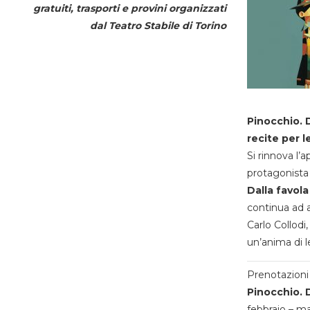
gratuiti, trasporti e provini organizzati
dal
Teatro Stabile di Torino
Pinocchio. D
recite per l
Si rinnova l’
protagonista 
Dalla favola
continua ad a
Carlo Collodi,
un’anima di l
Prenotazioni 
Pinocchio. D
febbraio – m