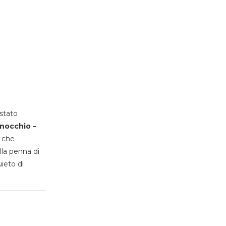
stato
inocchio –
, che
lla penna di
uieto di