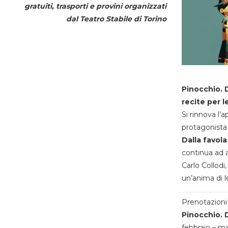
gratuiti, trasporti e provini organizzati
dal
Teatro Stabile di Torino
Pinocchio. D
recite per l
Si rinnova l’
protagonista 
Dalla favola
continua ad a
Carlo Collodi,
un’anima di l
Prenotazioni 
Pinocchio. D
febbraio – m