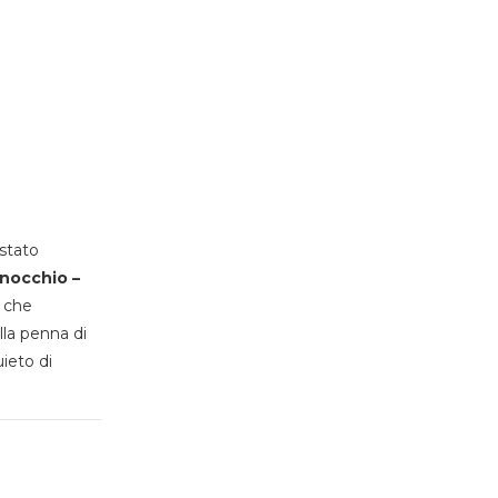
stato
inocchio –
, che
lla penna di
uieto di