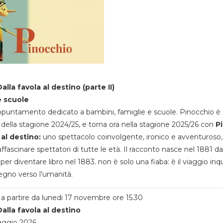
alla favola al destino (parte II)
e scuole
appuntamento dedicato a bambini, famiglie e scuole. Pinocchio è 
della stagione 2024/25, e torna ora nella stagione 2025/26 con
P
 al destino:
uno spettacolo coinvolgente, ironico e avventuroso
ffascinare spettatori di tutte le età. Il racconto nasce nel 1881 da
 per diventare libro nel 1883. non è solo una fiaba: è il viaggio inq
egno verso l’umanità.
a partire da lunedi 17 novembre ore 15.30
alla favola al destino
aggio 2026