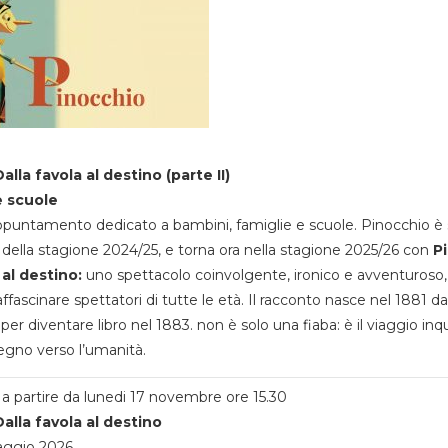
alla favola al destino (parte II)
e scuole
appuntamento dedicato a bambini, famiglie e scuole. Pinocchio è 
della stagione 2024/25, e torna ora nella stagione 2025/26 con
P
 al destino:
uno spettacolo coinvolgente, ironico e avventuroso
ffascinare spettatori di tutte le età. Il racconto nasce nel 1881 da
 per diventare libro nel 1883. non è solo una fiaba: è il viaggio inq
egno verso l’umanità.
a partire da lunedi 17 novembre ore 15.30
alla favola al destino
aggio 2026