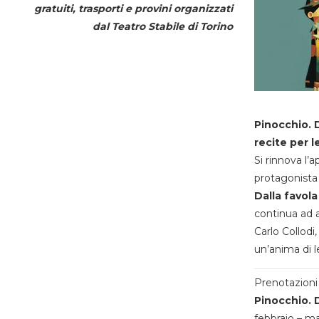
gratuiti, trasporti e provini organizzati
dal
Teatro Stabile di Torino
Pinocchio. D
recite per l
Si rinnova l’
protagonista 
Dalla favola
continua ad a
Carlo Collodi,
un’anima di l
Prenotazioni 
Pinocchio. D
febbraio – m