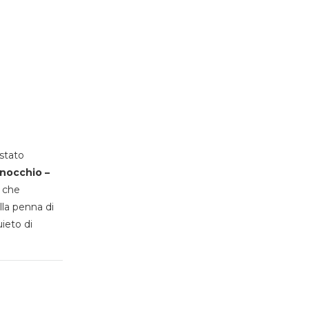
stato
inocchio –
, che
lla penna di
uieto di