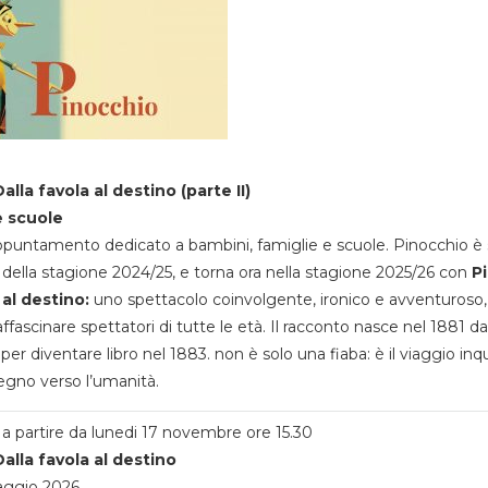
alla favola al destino (parte II)
e scuole
appuntamento dedicato a bambini, famiglie e scuole. Pinocchio è 
della stagione 2024/25, e torna ora nella stagione 2025/26 con
P
 al destino:
uno spettacolo coinvolgente, ironico e avventuroso
ffascinare spettatori di tutte le età. Il racconto nasce nel 1881 da
 per diventare libro nel 1883. non è solo una fiaba: è il viaggio inq
egno verso l’umanità.
a partire da lunedi 17 novembre ore 15.30
alla favola al destino
aggio 2026