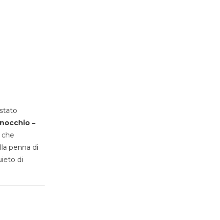
stato
inocchio –
, che
lla penna di
uieto di