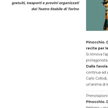
gratuiti, trasporti e provini organizzati
dal
Teatro Stabile di Torino
Pinocchio. D
recite per l
Si rinnova l’
protagonista 
Dalla favola
continua ad a
Carlo Collodi,
un’anima di l
Prenotazioni 
Pinocchio. D
febbraio – m