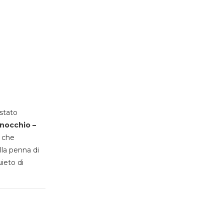
stato
inocchio –
, che
lla penna di
uieto di