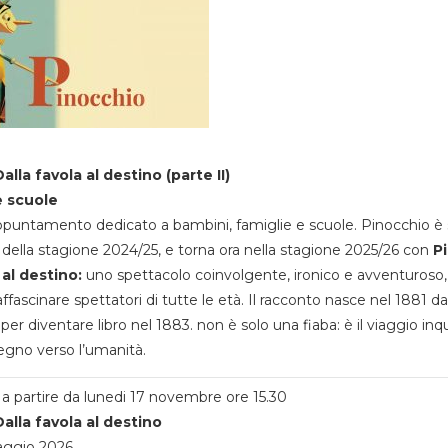
alla favola al destino (parte II)
e scuole
appuntamento dedicato a bambini, famiglie e scuole. Pinocchio è 
della stagione 2024/25, e torna ora nella stagione 2025/26 con
P
 al destino:
uno spettacolo coinvolgente, ironico e avventuroso
ffascinare spettatori di tutte le età. Il racconto nasce nel 1881 da
 per diventare libro nel 1883. non è solo una fiaba: è il viaggio inq
egno verso l’umanità.
a partire da lunedi 17 novembre ore 15.30
alla favola al destino
aggio 2026