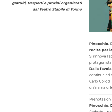
gratuiti, trasporti e provini organizzati
dal
Teatro Stabile di Torino
Pinocchio. D
recite per l
Si rinnova l’
protagonista 
Dalla favola
continua ad a
Carlo Collodi,
un’anima di l
Prenotazioni 
Pinocchio. D
febbraio – m