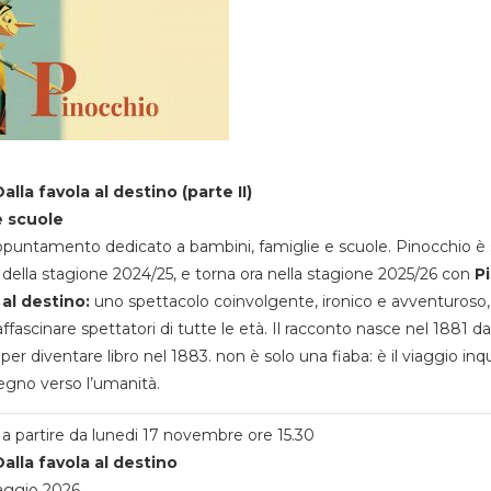
alla favola al destino (parte II)
e scuole
appuntamento dedicato a bambini, famiglie e scuole. Pinocchio è 
della stagione 2024/25, e torna ora nella stagione 2025/26 con
P
 al destino:
uno spettacolo coinvolgente, ironico e avventuroso
ffascinare spettatori di tutte le età. Il racconto nasce nel 1881 da
 per diventare libro nel 1883. non è solo una fiaba: è il viaggio inq
egno verso l’umanità.
a partire da lunedi 17 novembre ore 15.30
alla favola al destino
aggio 2026