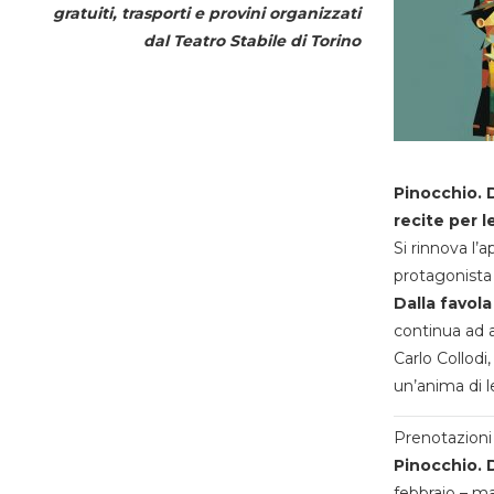
gratuiti, trasporti e provini organizzati
dal
Teatro Stabile di Torino
Pinocchio. D
recite per l
Si rinnova l’
protagonista 
Dalla favola
continua ad a
Carlo Collodi,
un’anima di l
Prenotazioni 
Pinocchio. D
febbraio – m