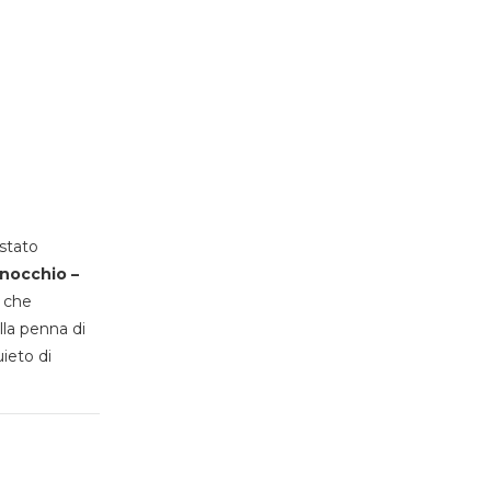
stato
inocchio –
, che
lla penna di
uieto di