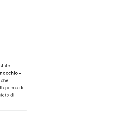
stato
inocchio –
, che
lla penna di
uieto di