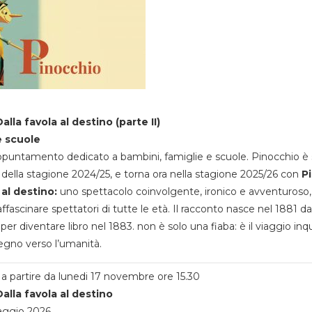
alla favola al destino (parte II)
e scuole
appuntamento dedicato a bambini, famiglie e scuole. Pinocchio è 
della stagione 2024/25, e torna ora nella stagione 2025/26 con
P
 al destino:
uno spettacolo coinvolgente, ironico e avventuroso
ffascinare spettatori di tutte le età. Il racconto nasce nel 1881 da
 per diventare libro nel 1883. non è solo una fiaba: è il viaggio inq
egno verso l’umanità.
a partire da lunedi 17 novembre ore 15.30
alla favola al destino
aggio 2026