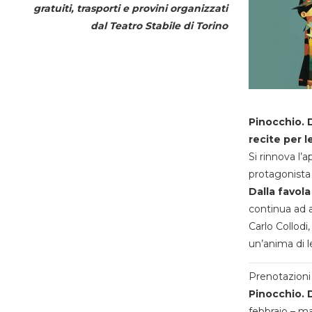
gratuiti, trasporti e provini organizzati
dal
Teatro Stabile di Torino
Pinocchio. D
recite per l
Si rinnova l’
protagonista 
Dalla favola
continua ad a
Carlo Collodi,
un’anima di l
Prenotazioni 
Pinocchio. D
febbraio – m