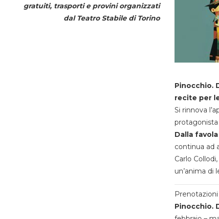
gratuiti, trasporti e provini organizzati
dal
Teatro Stabile di Torino
Pinocchio. D
recite per l
Si rinnova l’
protagonista 
Dalla favola
continua ad a
Carlo Collodi,
un’anima di l
Prenotazioni 
Pinocchio. D
febbraio – m