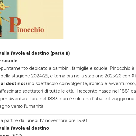
alla favola al destino (parte II)
e scuole
appuntamento dedicato a bambini, famiglie e scuole. Pinocchio è 
della stagione 2024/25, e torna ora nella stagione 2025/26 con
P
 al destino:
uno spettacolo coinvolgente, ironico e avventuroso
ffascinare spettatori di tutte le età. Il racconto nasce nel 1881 da
 per diventare libro nel 1883. non è solo una fiaba: è il viaggio inq
egno verso l’umanità.
a partire da lunedi 17 novembre ore 15.30
alla favola al destino
aggio 2026