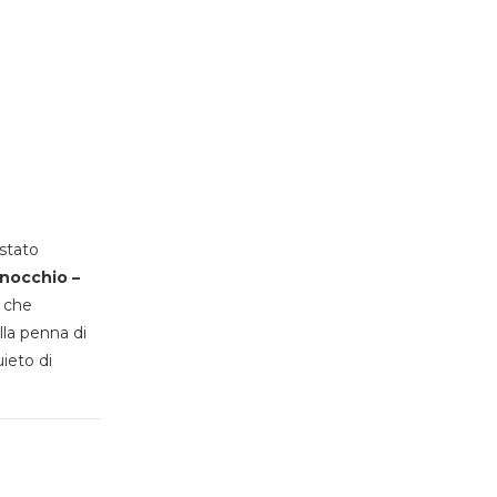
stato
inocchio –
, che
lla penna di
uieto di