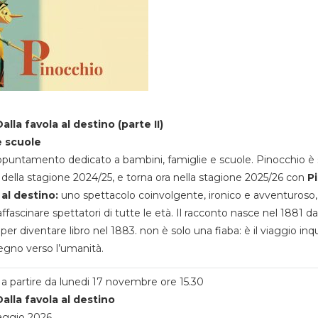
alla favola al destino (parte II)
e scuole
appuntamento dedicato a bambini, famiglie e scuole. Pinocchio è 
della stagione 2024/25, e torna ora nella stagione 2025/26 con
P
 al destino:
uno spettacolo coinvolgente, ironico e avventuroso
ffascinare spettatori di tutte le età. Il racconto nasce nel 1881 da
 per diventare libro nel 1883. non è solo una fiaba: è il viaggio inq
egno verso l’umanità.
a partire da lunedi 17 novembre ore 15.30
alla favola al destino
aggio 2026