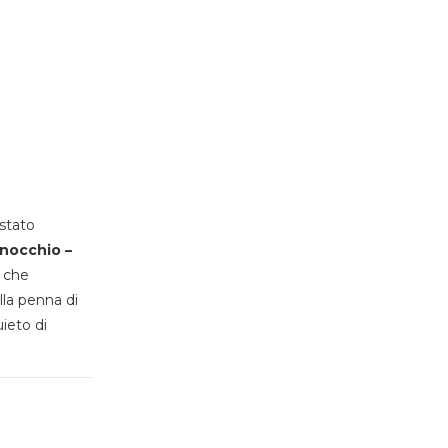
stato
inocchio –
, che
lla penna di
uieto di