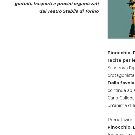
gratuiti, trasporti e provini organizzati
dal
Teatro Stabile di Torino
Pinocchio. D
recite per l
Si rinnova l’
protagonista 
Dalla favola
continua ad a
Carlo Collodi,
un’anima di l
Prenotazioni 
Pinocchio. D
febbraio – m