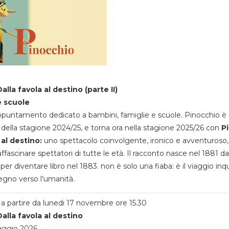
alla favola al destino (parte II)
e scuole
appuntamento dedicato a bambini, famiglie e scuole. Pinocchio è 
della stagione 2024/25, e torna ora nella stagione 2025/26 con
P
 al destino:
uno spettacolo coinvolgente, ironico e avventuroso
ffascinare spettatori di tutte le età. Il racconto nasce nel 1881 da
 per diventare libro nel 1883. non è solo una fiaba: è il viaggio inq
egno verso l’umanità.
a partire da lunedi 17 novembre ore 15.30
alla favola al destino
aggio 2026