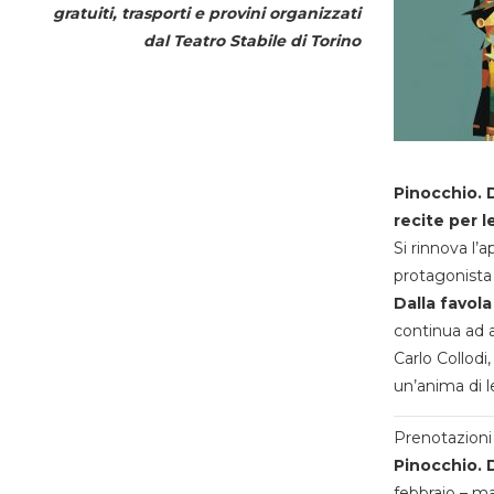
gratuiti, trasporti e provini organizzati
dal
Teatro Stabile di Torino
Pinocchio. D
recite per l
Si rinnova l’
protagonista 
Dalla favola
continua ad a
Carlo Collodi,
un’anima di l
Prenotazioni 
Pinocchio. D
febbraio – m