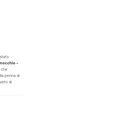
stato
inocchio –
, che
lla penna di
uieto di