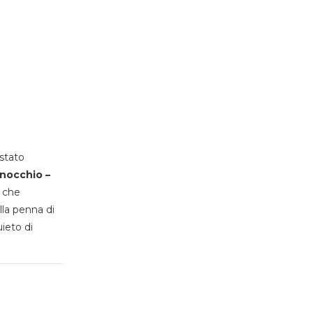
stato
inocchio –
, che
lla penna di
uieto di