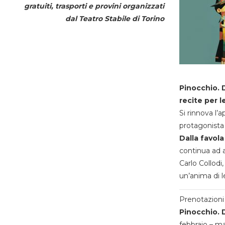
gratuiti, trasporti e provini organizzati
dal
Teatro Stabile di Torino
Pinocchio. D
recite per l
Si rinnova l’
protagonista 
Dalla favola
continua ad a
Carlo Collodi,
un’anima di l
Prenotazioni 
Pinocchio. D
febbraio – m