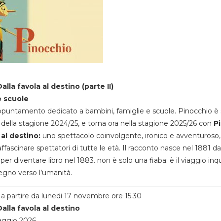
alla favola al destino (parte II)
e scuole
appuntamento dedicato a bambini, famiglie e scuole. Pinocchio è 
della stagione 2024/25, e torna ora nella stagione 2025/26 con
P
 al destino:
uno spettacolo coinvolgente, ironico e avventuroso
ffascinare spettatori di tutte le età. Il racconto nasce nel 1881 da
 per diventare libro nel 1883. non è solo una fiaba: è il viaggio inq
egno verso l’umanità.
a partire da lunedi 17 novembre ore 15.30
alla favola al destino
aggio 2026