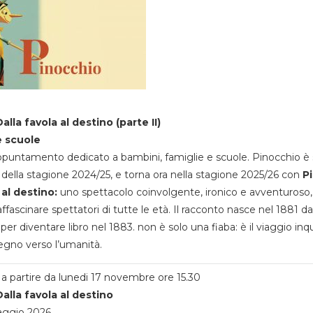
alla favola al destino (parte II)
e scuole
appuntamento dedicato a bambini, famiglie e scuole. Pinocchio è 
della stagione 2024/25, e torna ora nella stagione 2025/26 con
P
 al destino:
uno spettacolo coinvolgente, ironico e avventuroso
ffascinare spettatori di tutte le età. Il racconto nasce nel 1881 da
 per diventare libro nel 1883. non è solo una fiaba: è il viaggio inq
egno verso l’umanità.
a partire da lunedi 17 novembre ore 15.30
alla favola al destino
aggio 2026