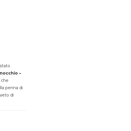
stato
inocchio –
, che
lla penna di
uieto di