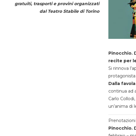
gratuiti, trasporti e provini organizzati
dal
Teatro Stabile di Torino
Pinocchio. D
recite per l
Si rinnova l’
protagonista 
Dalla favola
continua ad a
Carlo Collodi,
un’anima di l
Prenotazioni 
Pinocchio. D
febbraio – m