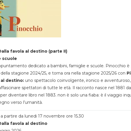
alla favola al destino (parte II)
e scuole
appuntamento dedicato a bambini, famiglie e scuole. Pinocchio è 
della stagione 2024/25, e torna ora nella stagione 2025/26 con
P
 al destino:
uno spettacolo coinvolgente, ironico e avventuroso
ffascinare spettatori di tutte le età. Il racconto nasce nel 1881 da
 per diventare libro nel 1883. non è solo una fiaba: è il viaggio inq
egno verso l’umanità.
a partire da lunedi 17 novembre ore 15.30
alla favola al destino
aggio 2026