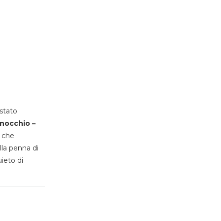
stato
inocchio –
, che
lla penna di
uieto di