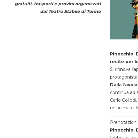
gratuiti, trasporti e provini organizzati
dal
Teatro Stabile di Torino
Pinocchio. D
recite per l
Si rinnova l’
protagonista 
Dalla favola
continua ad a
Carlo Collodi,
un’anima di l
Prenotazioni 
Pinocchio. D
febbraio – m