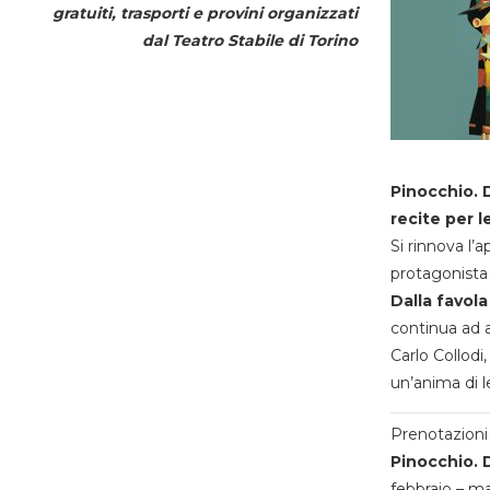
gratuiti, trasporti e provini organizzati
dal
Teatro Stabile di Torino
Pinocchio. D
recite per l
Si rinnova l’
protagonista 
Dalla favola
continua ad a
Carlo Collodi,
un’anima di l
Prenotazioni 
Pinocchio. D
febbraio – m