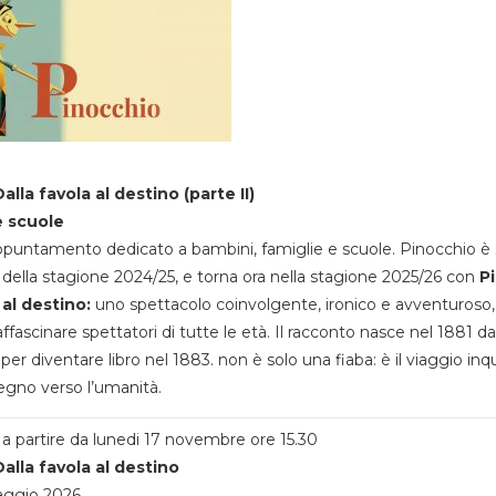
alla favola al destino (parte II)
e scuole
appuntamento dedicato a bambini, famiglie e scuole. Pinocchio è 
della stagione 2024/25, e torna ora nella stagione 2025/26 con
P
 al destino:
uno spettacolo coinvolgente, ironico e avventuroso
ffascinare spettatori di tutte le età. Il racconto nasce nel 1881 da
 per diventare libro nel 1883. non è solo una fiaba: è il viaggio inq
egno verso l’umanità.
a partire da lunedi 17 novembre ore 15.30
alla favola al destino
aggio 2026