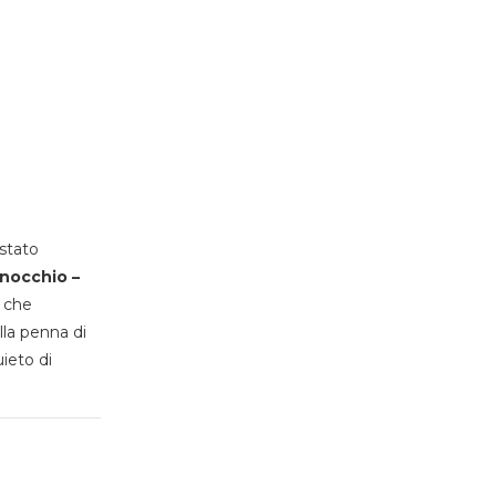
stato
inocchio –
, che
lla penna di
uieto di