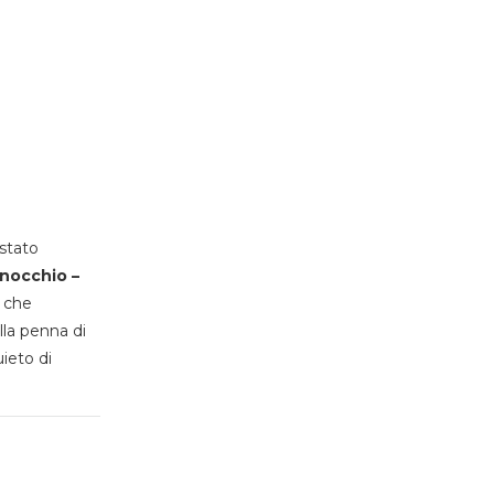
stato
inocchio –
, che
lla penna di
uieto di