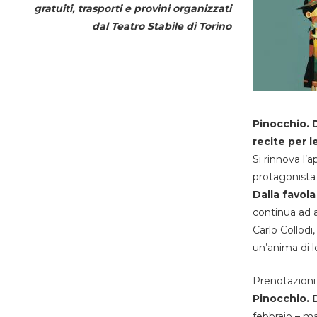
gratuiti, trasporti e provini organizzati
dal
Teatro Stabile di Torino
Pinocchio. D
recite per l
Si rinnova l’
protagonista 
Dalla favola
continua ad a
Carlo Collodi,
un’anima di l
Prenotazioni 
Pinocchio. D
febbraio – m