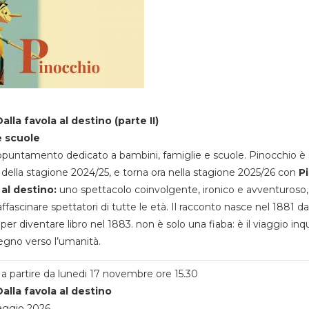
alla favola al destino (parte II)
e scuole
appuntamento dedicato a bambini, famiglie e scuole. Pinocchio è 
della stagione 2024/25, e torna ora nella stagione 2025/26 con
P
 al destino:
uno spettacolo coinvolgente, ironico e avventuroso
ffascinare spettatori di tutte le età. Il racconto nasce nel 1881 da
 per diventare libro nel 1883. non è solo una fiaba: è il viaggio inq
egno verso l’umanità.
a partire da lunedi 17 novembre ore 15.30
alla favola al destino
aggio 2026