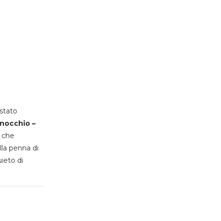
stato
inocchio –
, che
lla penna di
uieto di