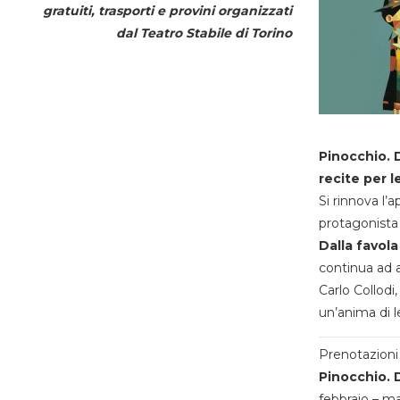
gratuiti, trasporti e provini organizzati
dal
Teatro Stabile di Torino
Pinocchio. D
recite per l
Si rinnova l’
protagonista 
Dalla favola
continua ad a
Carlo Collodi,
un’anima di l
Prenotazioni 
Pinocchio. D
febbraio – m