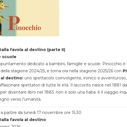
alla favola al destino (parte II)
e scuole
appuntamento dedicato a bambini, famiglie e scuole. Pinocchio è 
della stagione 2024/25, e torna ora nella stagione 2025/26 con
P
 al destino:
uno spettacolo coinvolgente, ironico e avventuroso
ffascinare spettatori di tutte le età. Il racconto nasce nel 1881 da
 per diventare libro nel 1883. non è solo una fiaba: è il viaggio inq
egno verso l’umanità.
a partire da lunedi 17 novembre ore 15.30
alla favola al destino
aggio 2026