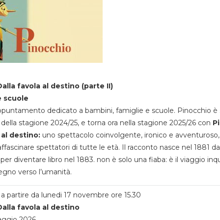
alla favola al destino (parte II)
e scuole
appuntamento dedicato a bambini, famiglie e scuole. Pinocchio è 
della stagione 2024/25, e torna ora nella stagione 2025/26 con
P
 al destino:
uno spettacolo coinvolgente, ironico e avventuroso
ffascinare spettatori di tutte le età. Il racconto nasce nel 1881 da
 per diventare libro nel 1883. non è solo una fiaba: è il viaggio inq
egno verso l’umanità.
a partire da lunedi 17 novembre ore 15.30
alla favola al destino
aggio 2026