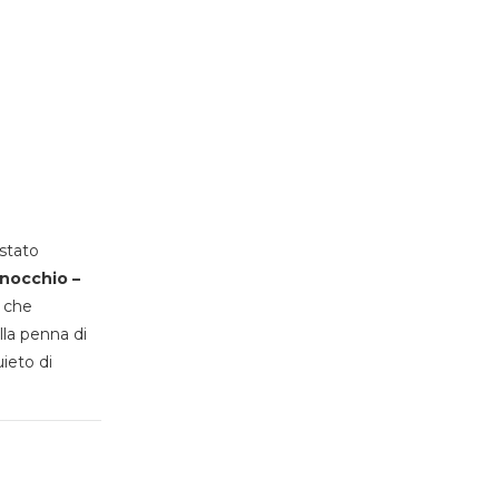
stato
inocchio –
, che
lla penna di
uieto di