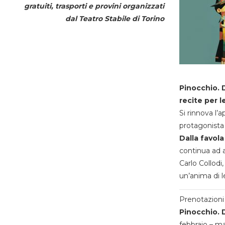
gratuiti, trasporti e provini organizzati
dal
Teatro Stabile di Torino
Pinocchio. D
recite per l
Si rinnova l’
protagonista 
Dalla favola
continua ad a
Carlo Collodi,
un’anima di l
Prenotazioni 
Pinocchio. D
febbraio – m