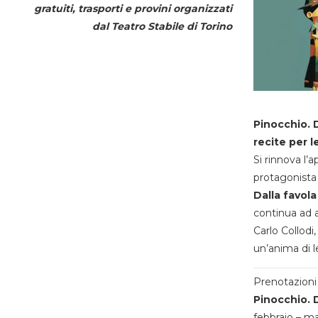
gratuiti, trasporti e provini organizzati
dal
Teatro Stabile di Torino
Pinocchio. D
recite per l
Si rinnova l’
protagonista 
Dalla favola
continua ad a
Carlo Collodi,
un’anima di l
Prenotazioni 
Pinocchio. D
febbraio – m