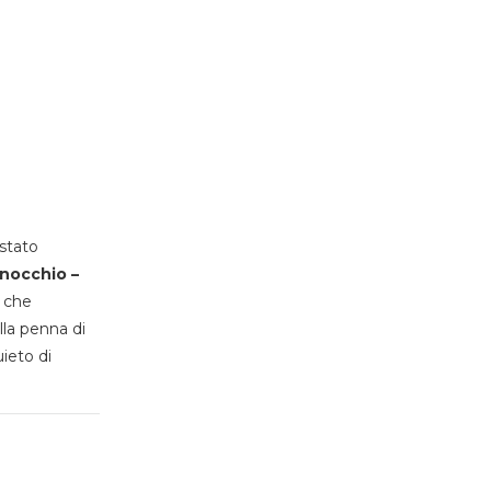
stato
inocchio –
, che
lla penna di
uieto di