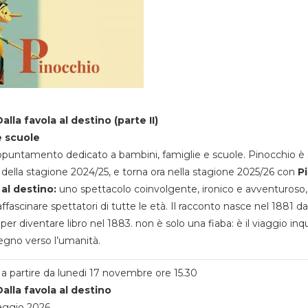
alla favola al destino (parte II)
e scuole
appuntamento dedicato a bambini, famiglie e scuole. Pinocchio è 
della stagione 2024/25, e torna ora nella stagione 2025/26 con
P
 al destino:
uno spettacolo coinvolgente, ironico e avventuroso
ffascinare spettatori di tutte le età. Il racconto nasce nel 1881 da
 per diventare libro nel 1883. non è solo una fiaba: è il viaggio inq
egno verso l’umanità.
a partire da lunedi 17 novembre ore 15.30
alla favola al destino
aggio 2026