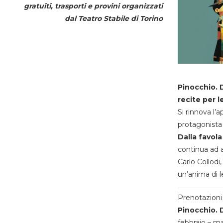
gratuiti, trasporti e provini organizzati
dal
Teatro Stabile di Torino
Pinocchio. D
recite per l
Si rinnova l’
protagonista 
Dalla favola
continua ad a
Carlo Collodi,
un’anima di l
Prenotazioni 
Pinocchio. D
febbraio – m