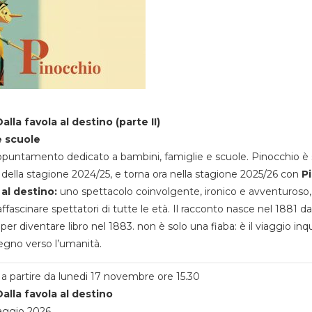
alla favola al destino (parte II)
e scuole
appuntamento dedicato a bambini, famiglie e scuole. Pinocchio è 
della stagione 2024/25, e torna ora nella stagione 2025/26 con
P
 al destino:
uno spettacolo coinvolgente, ironico e avventuroso
ffascinare spettatori di tutte le età. Il racconto nasce nel 1881 da
 per diventare libro nel 1883. non è solo una fiaba: è il viaggio inq
egno verso l’umanità.
a partire da lunedi 17 novembre ore 15.30
alla favola al destino
aggio 2026