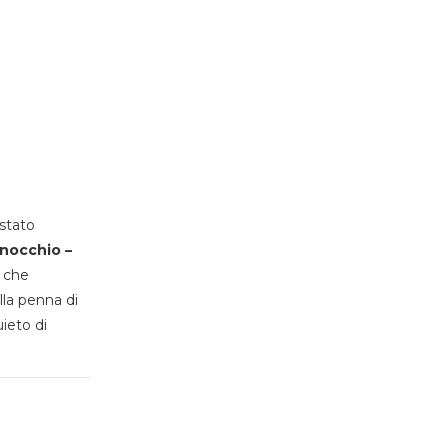
stato
inocchio –
, che
lla penna di
uieto di