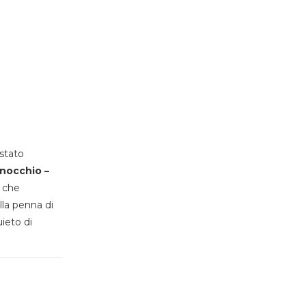
stato
inocchio –
, che
lla penna di
uieto di