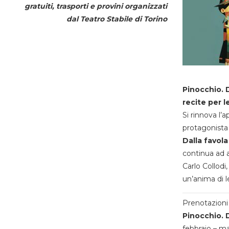
gratuiti, trasporti e provini organizzati
dal
Teatro Stabile di Torino
Pinocchio. D
recite per l
Si rinnova l’
protagonista 
Dalla favola
continua ad a
Carlo Collodi,
un’anima di l
Prenotazioni 
Pinocchio. D
febbraio – m