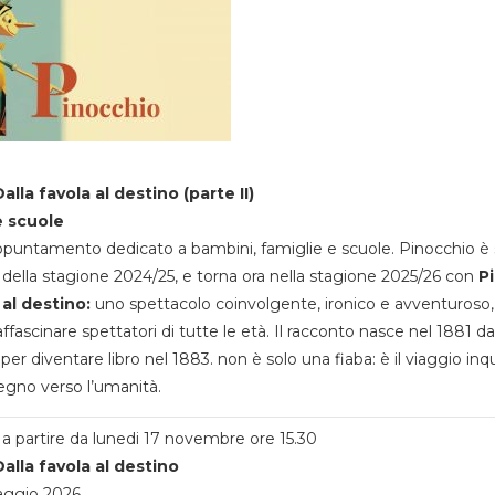
alla favola al destino (parte II)
e scuole
appuntamento dedicato a bambini, famiglie e scuole. Pinocchio è 
della stagione 2024/25, e torna ora nella stagione 2025/26 con
P
 al destino:
uno spettacolo coinvolgente, ironico e avventuroso
ffascinare spettatori di tutte le età. Il racconto nasce nel 1881 da
 per diventare libro nel 1883. non è solo una fiaba: è il viaggio inq
egno verso l’umanità.
a partire da lunedi 17 novembre ore 15.30
alla favola al destino
aggio 2026