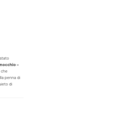
stato
inocchio –
, che
lla penna di
uieto di