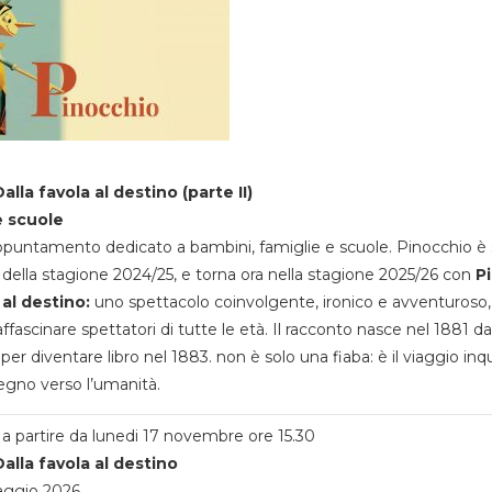
alla favola al destino (parte II)
e scuole
appuntamento dedicato a bambini, famiglie e scuole. Pinocchio è 
della stagione 2024/25, e torna ora nella stagione 2025/26 con
P
 al destino:
uno spettacolo coinvolgente, ironico e avventuroso
ffascinare spettatori di tutte le età. Il racconto nasce nel 1881 da
 per diventare libro nel 1883. non è solo una fiaba: è il viaggio inq
egno verso l’umanità.
a partire da lunedi 17 novembre ore 15.30
alla favola al destino
aggio 2026