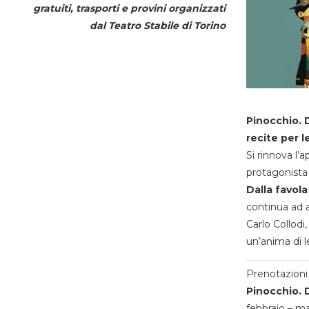
gratuiti, trasporti e provini organizzati
dal
Teatro Stabile di Torino
Pinocchio. D
recite per l
Si rinnova l’
protagonista 
Dalla favola
continua ad a
Carlo Collodi,
un’anima di l
Prenotazioni 
Pinocchio. D
febbraio – m