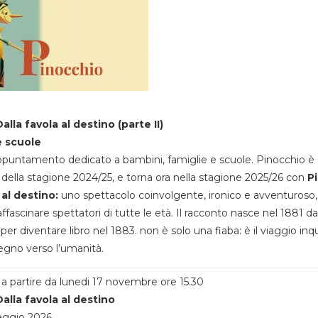
alla favola al destino (parte II)
e scuole
appuntamento dedicato a bambini, famiglie e scuole. Pinocchio è 
della stagione 2024/25, e torna ora nella stagione 2025/26 con
P
 al destino:
uno spettacolo coinvolgente, ironico e avventuroso
ffascinare spettatori di tutte le età. Il racconto nasce nel 1881 da
 per diventare libro nel 1883. non è solo una fiaba: è il viaggio inq
egno verso l’umanità.
a partire da lunedi 17 novembre ore 15.30
alla favola al destino
aggio 2026