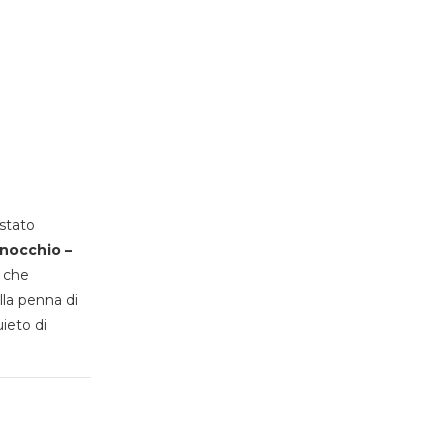
stato
inocchio –
, che
lla penna di
uieto di