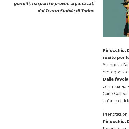
gratuiti, trasporti e provini organizzati
dal
Teatro Stabile di Torino
Pinocchio. D
recite per l
Si rinnova l’
protagonista 
Dalla favola
continua ad a
Carlo Collodi,
un’anima di l
Prenotazioni 
Pinocchio. D
febbraio – m