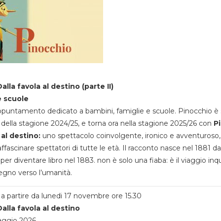
alla favola al destino (parte II)
e scuole
appuntamento dedicato a bambini, famiglie e scuole. Pinocchio è 
della stagione 2024/25, e torna ora nella stagione 2025/26 con
P
 al destino:
uno spettacolo coinvolgente, ironico e avventuroso
ffascinare spettatori di tutte le età. Il racconto nasce nel 1881 da
 per diventare libro nel 1883. non è solo una fiaba: è il viaggio inq
egno verso l’umanità.
a partire da lunedi 17 novembre ore 15.30
alla favola al destino
aggio 2026