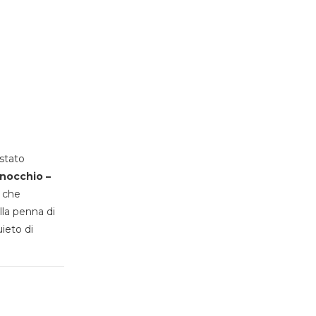
stato
inocchio –
, che
lla penna di
uieto di