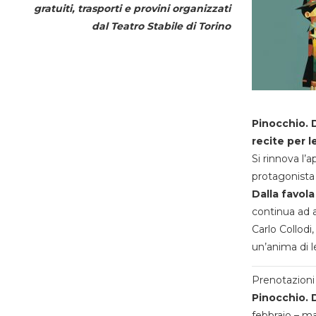
gratuiti, trasporti e provini organizzati
dal
Teatro Stabile di Torino
Pinocchio. D
recite per l
Si rinnova l’
protagonista 
Dalla favola
continua ad a
Carlo Collodi,
un’anima di l
Prenotazioni 
Pinocchio. D
febbraio – m