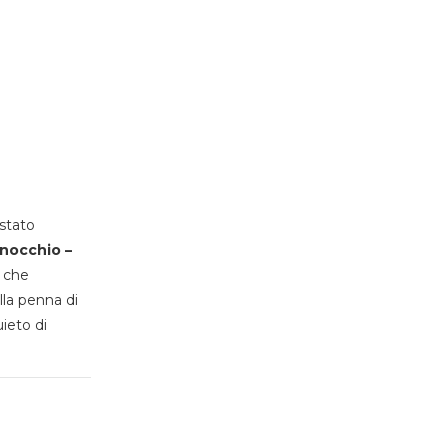
stato
inocchio –
, che
lla penna di
uieto di