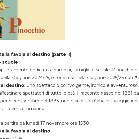
alla favola al destino (parte II)
e scuole
appuntamento dedicato a bambini, famiglie e scuole. Pinocchio è 
della stagione 2024/25, e torna ora nella stagione 2025/26 con
P
 al destino:
uno spettacolo coinvolgente, ironico e avventuroso
ffascinare spettatori di tutte le età. Il racconto nasce nel 1881 da
 per diventare libro nel 1883. non è solo una fiaba: è il viaggio inq
egno verso l’umanità.
a partire da lunedi 17 novembre ore 15.30
alla favola al destino
aggio 2026