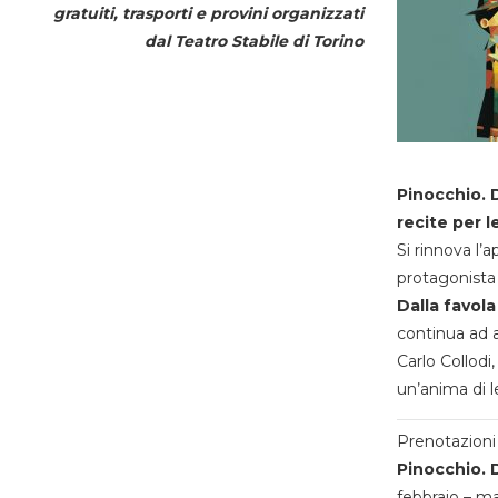
gratuiti, trasporti e provini organizzati
dal
Teatro Stabile di Torino
Pinocchio. D
recite per l
Si rinnova l’
protagonista 
Dalla favola
continua ad a
Carlo Collodi,
un’anima di l
Prenotazioni 
Pinocchio. D
febbraio – m