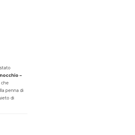
stato
inocchio –
, che
lla penna di
uieto di