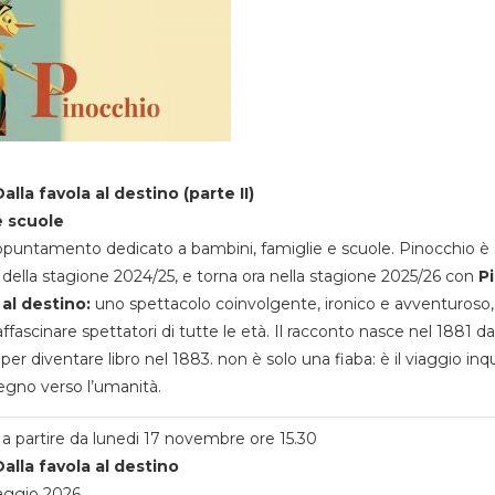
alla favola al destino (parte II)
e scuole
appuntamento dedicato a bambini, famiglie e scuole. Pinocchio è 
della stagione 2024/25, e torna ora nella stagione 2025/26 con
P
 al destino:
uno spettacolo coinvolgente, ironico e avventuroso
ffascinare spettatori di tutte le età. Il racconto nasce nel 1881 da
 per diventare libro nel 1883. non è solo una fiaba: è il viaggio inq
egno verso l’umanità.
a partire da lunedi 17 novembre ore 15.30
alla favola al destino
aggio 2026