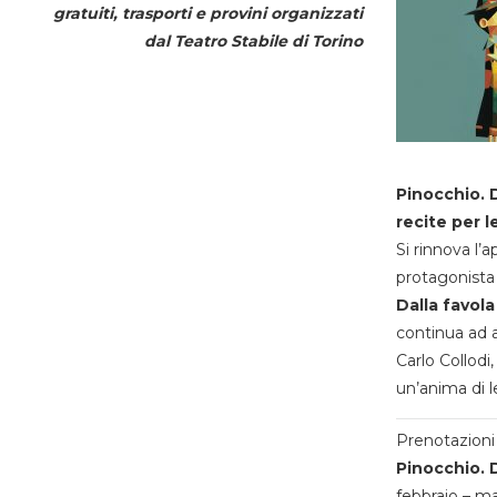
gratuiti, trasporti e provini organizzati
dal
Teatro Stabile di Torino
Pinocchio. D
recite per l
Si rinnova l’
protagonista 
Dalla favola
continua ad a
Carlo Collodi,
un’anima di l
Prenotazioni 
Pinocchio. D
febbraio – m