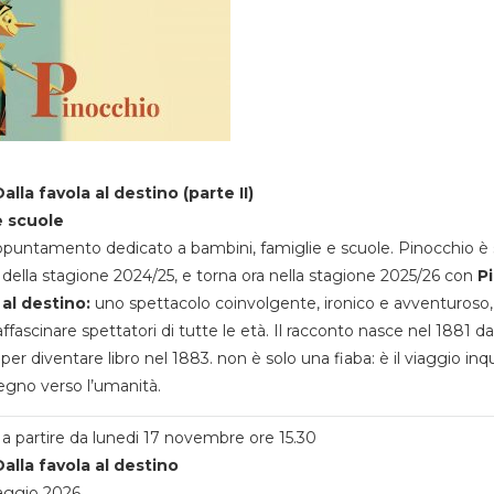
alla favola al destino (parte II)
e scuole
appuntamento dedicato a bambini, famiglie e scuole. Pinocchio è 
della stagione 2024/25, e torna ora nella stagione 2025/26 con
P
 al destino:
uno spettacolo coinvolgente, ironico e avventuroso
ffascinare spettatori di tutte le età. Il racconto nasce nel 1881 da
 per diventare libro nel 1883. non è solo una fiaba: è il viaggio inq
egno verso l’umanità.
a partire da lunedi 17 novembre ore 15.30
alla favola al destino
aggio 2026