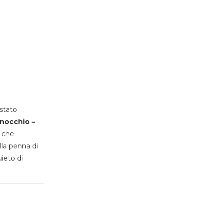
stato
inocchio –
, che
lla penna di
uieto di