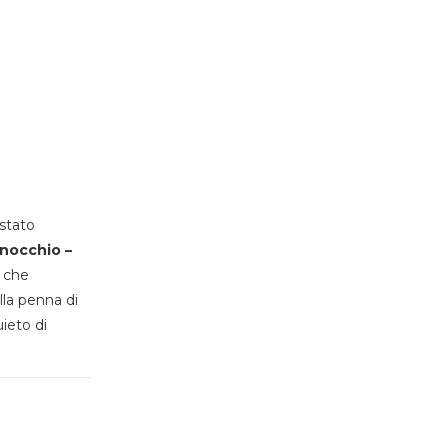
stato
inocchio –
, che
lla penna di
uieto di