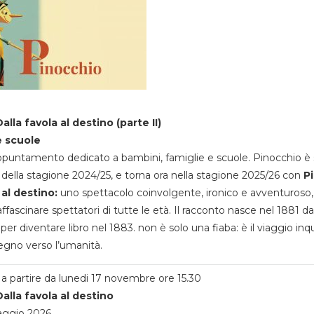
alla favola al destino (parte II)
e scuole
appuntamento dedicato a bambini, famiglie e scuole. Pinocchio è 
della stagione 2024/25, e torna ora nella stagione 2025/26 con
P
 al destino:
uno spettacolo coinvolgente, ironico e avventuroso
ffascinare spettatori di tutte le età. Il racconto nasce nel 1881 da
 per diventare libro nel 1883. non è solo una fiaba: è il viaggio inq
egno verso l’umanità.
a partire da lunedi 17 novembre ore 15.30
alla favola al destino
aggio 2026