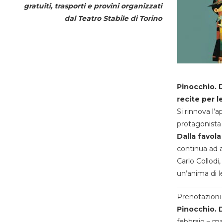
gratuiti, trasporti e provini organizzati
dal
Teatro Stabile di Torino
Pinocchio. D
recite per l
Si rinnova l’
protagonista 
Dalla favola
continua ad a
Carlo Collodi,
un’anima di l
Prenotazioni 
Pinocchio. D
febbraio – m