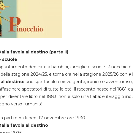
alla favola al destino (parte II)
e scuole
appuntamento dedicato a bambini, famiglie e scuole. Pinocchio è 
della stagione 2024/25, e torna ora nella stagione 2025/26 con
P
 al destino:
uno spettacolo coinvolgente, ironico e avventuroso
ffascinare spettatori di tutte le età. Il racconto nasce nel 1881 da
 per diventare libro nel 1883. non è solo una fiaba: è il viaggio inq
egno verso l’umanità.
a partire da lunedi 17 novembre ore 15.30
alla favola al destino
aggio 2026