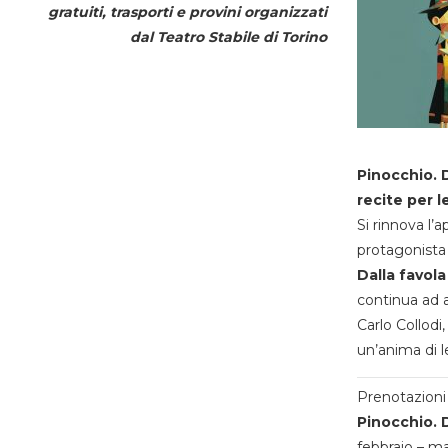
gratuiti, trasporti e provini organizzati
dal
Teatro Stabile di Torino
Pinocchio. D
recite per l
Si rinnova l’
protagonista 
Dalla favola
continua ad a
Carlo Collodi,
un’anima di l
Prenotazioni 
Pinocchio. D
febbraio – m