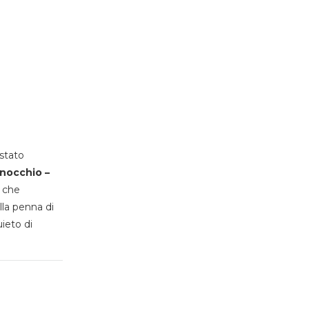
stato
inocchio –
, che
lla penna di
uieto di