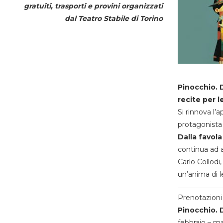
gratuiti, trasporti e provini organizzati
dal
Teatro Stabile di Torino
Pinocchio. D
recite per l
Si rinnova l’
protagonista 
Dalla favola
continua ad a
Carlo Collodi,
un’anima di l
Prenotazioni 
Pinocchio. D
febbraio – m