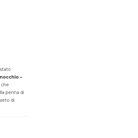
stato
inocchio –
, che
lla penna di
uieto di