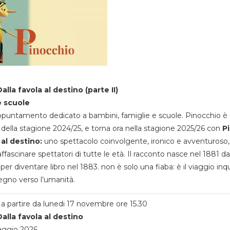
alla favola al destino (parte II)
e scuole
appuntamento dedicato a bambini, famiglie e scuole. Pinocchio è 
della stagione 2024/25, e torna ora nella stagione 2025/26 con
P
 al destino:
uno spettacolo coinvolgente, ironico e avventuroso
ffascinare spettatori di tutte le età. Il racconto nasce nel 1881 da
 per diventare libro nel 1883. non è solo una fiaba: è il viaggio inq
egno verso l’umanità.
a partire da lunedi 17 novembre ore 15.30
alla favola al destino
aggio 2026