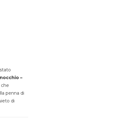
stato
inocchio –
, che
lla penna di
uieto di