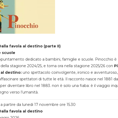
alla favola al destino (parte II)
e scuole
appuntamento dedicato a bambini, famiglie e scuole. Pinocchio è 
della stagione 2024/25, e torna ora nella stagione 2025/26 con
P
 al destino:
uno spettacolo coinvolgente, ironico e avventuroso
ffascinare spettatori di tutte le età. Il racconto nasce nel 1881 da
 per diventare libro nel 1883. non è solo una fiaba: è il viaggio inq
egno verso l’umanità.
a partire da lunedi 17 novembre ore 15.30
alla favola al destino
aggio 2026