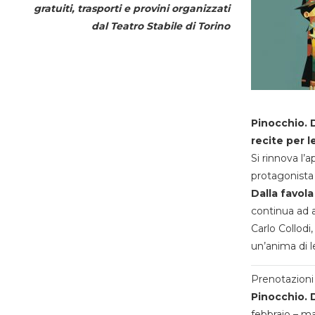
gratuiti, trasporti e provini organizzati
dal
Teatro Stabile di Torino
Pinocchio. D
recite per l
Si rinnova l’
protagonista 
Dalla favola
continua ad a
Carlo Collodi,
un’anima di l
Prenotazioni 
Pinocchio. D
febbraio – m