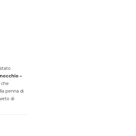
stato
inocchio –
, che
lla penna di
uieto di