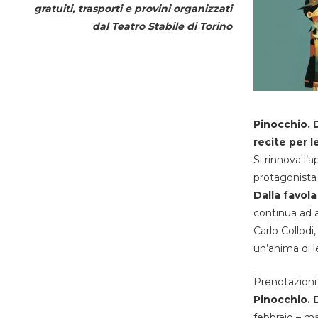
gratuiti, trasporti e provini organizzati
dal
Teatro Stabile di Torino
Pinocchio. D
recite per l
Si rinnova l’
protagonista 
Dalla favola
continua ad a
Carlo Collodi,
un’anima di l
Prenotazioni 
Pinocchio. D
febbraio – m