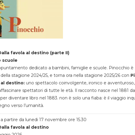
alla favola al destino (parte II)
e scuole
appuntamento dedicato a bambini, famiglie e scuole. Pinocchio è 
della stagione 2024/25, e torna ora nella stagione 2025/26 con
P
 al destino:
uno spettacolo coinvolgente, ironico e avventuroso
ffascinare spettatori di tutte le età. Il racconto nasce nel 1881 da
 per diventare libro nel 1883. non è solo una fiaba: è il viaggio inq
egno verso l’umanità.
a partire da lunedi 17 novembre ore 15.30
alla favola al destino
aggio 2026