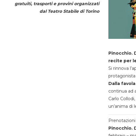
gratuiti, trasporti e provini organizzati
dal
Teatro Stabile di Torino
Pinocchio. D
recite per l
Si rinnova l’
protagonista 
Dalla favola
continua ad a
Carlo Collodi,
un’anima di l
Prenotazioni 
Pinocchio. D
febbraio – m