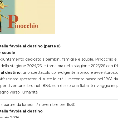
alla favola al destino (parte II)
e scuole
appuntamento dedicato a bambini, famiglie e scuole. Pinocchio è 
della stagione 2024/25, e torna ora nella stagione 2025/26 con
P
 al destino:
uno spettacolo coinvolgente, ironico e avventuroso
ffascinare spettatori di tutte le età. Il racconto nasce nel 1881 da
 per diventare libro nel 1883. non è solo una fiaba: è il viaggio inq
egno verso l’umanità.
a partire da lunedi 17 novembre ore 15.30
alla favola al destino
aggio 2026