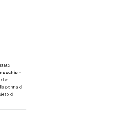
stato
inocchio –
, che
lla penna di
uieto di