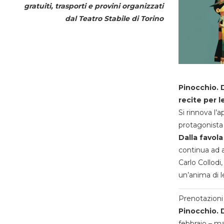
gratuiti, trasporti e provini organizzati
dal
Teatro Stabile di Torino
Pinocchio. D
recite per l
Si rinnova l’
protagonista 
Dalla favola
continua ad a
Carlo Collodi,
un’anima di l
Prenotazioni 
Pinocchio. D
febbraio – m