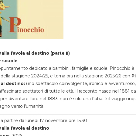
alla favola al destino (parte II)
e scuole
appuntamento dedicato a bambini, famiglie e scuole. Pinocchio è 
della stagione 2024/25, e torna ora nella stagione 2025/26 con
P
 al destino:
uno spettacolo coinvolgente, ironico e avventuroso
ffascinare spettatori di tutte le età. Il racconto nasce nel 1881 da
 per diventare libro nel 1883. non è solo una fiaba: è il viaggio inq
egno verso l’umanità.
a partire da lunedi 17 novembre ore 15.30
alla favola al destino
aggio 2026