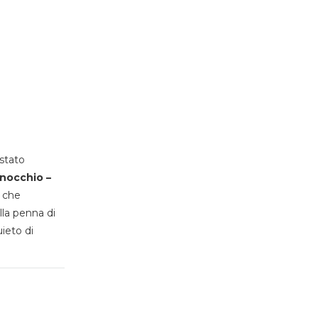
stato
inocchio –
, che
lla penna di
uieto di