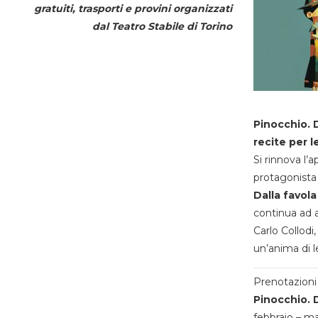
gratuiti, trasporti e provini organizzati
dal
Teatro Stabile di Torino
Pinocchio. D
recite per l
Si rinnova l’
protagonista 
Dalla favola
continua ad a
Carlo Collodi,
un’anima di l
Prenotazioni 
Pinocchio. D
febbraio – m