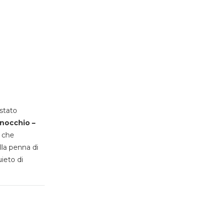
stato
inocchio –
, che
lla penna di
uieto di