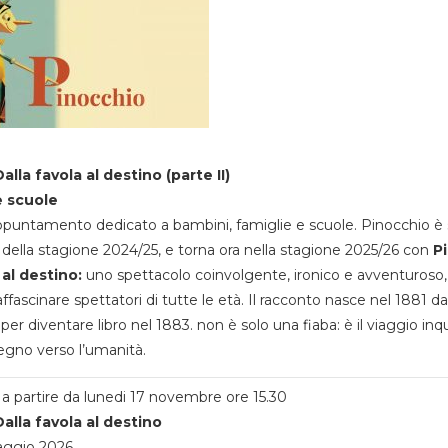
alla favola al destino (parte II)
e scuole
appuntamento dedicato a bambini, famiglie e scuole. Pinocchio è 
della stagione 2024/25, e torna ora nella stagione 2025/26 con
P
 al destino:
uno spettacolo coinvolgente, ironico e avventuroso
ffascinare spettatori di tutte le età. Il racconto nasce nel 1881 da
 per diventare libro nel 1883. non è solo una fiaba: è il viaggio inq
egno verso l’umanità.
a partire da lunedi 17 novembre ore 15.30
alla favola al destino
aggio 2026