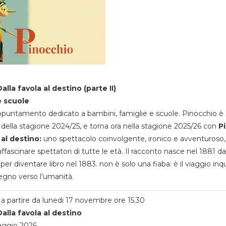
alla favola al destino (parte II)
e scuole
appuntamento dedicato a bambini, famiglie e scuole. Pinocchio è 
della stagione 2024/25, e torna ora nella stagione 2025/26 con
P
 al destino:
uno spettacolo coinvolgente, ironico e avventuroso
ffascinare spettatori di tutte le età. Il racconto nasce nel 1881 da
 per diventare libro nel 1883. non è solo una fiaba: è il viaggio inq
egno verso l’umanità.
a partire da lunedi 17 novembre ore 15.30
alla favola al destino
aggio 2026