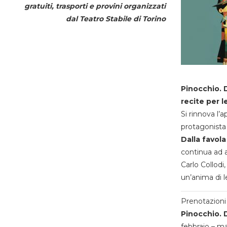
gratuiti, trasporti e provini organizzati
dal
Teatro Stabile di Torino
Pinocchio. D
recite per l
Si rinnova l’
protagonista 
Dalla favola
continua ad a
Carlo Collodi,
un’anima di l
Prenotazioni 
Pinocchio. D
febbraio – m