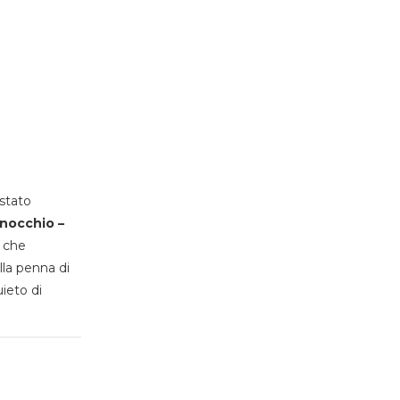
stato
inocchio –
, che
lla penna di
uieto di