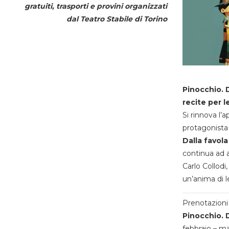
gratuiti, trasporti e provini organizzati
dal
Teatro Stabile di Torino
Pinocchio. D
recite per l
Si rinnova l’
protagonista 
Dalla favola
continua ad a
Carlo Collodi,
un’anima di l
Prenotazioni 
Pinocchio. D
febbraio – m