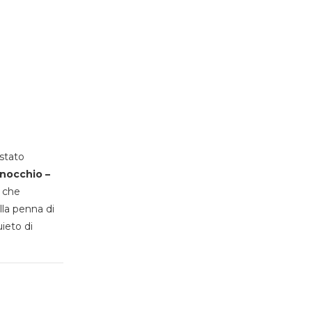
stato
inocchio –
, che
lla penna di
uieto di