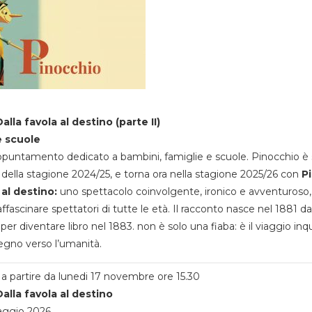
alla favola al destino (parte II)
e scuole
appuntamento dedicato a bambini, famiglie e scuole. Pinocchio è 
della stagione 2024/25, e torna ora nella stagione 2025/26 con
P
 al destino:
uno spettacolo coinvolgente, ironico e avventuroso
ffascinare spettatori di tutte le età. Il racconto nasce nel 1881 da
 per diventare libro nel 1883. non è solo una fiaba: è il viaggio inq
egno verso l’umanità.
a partire da lunedi 17 novembre ore 15.30
alla favola al destino
aggio 2026