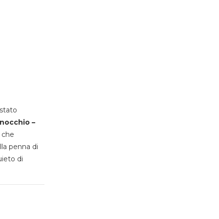
stato
inocchio –
, che
lla penna di
uieto di