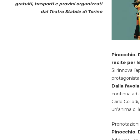
gratuiti, trasporti e provini organizzati
dal
Teatro Stabile di Torino
Pinocchio. D
recite per l
Si rinnova l’
protagonista 
Dalla favola
continua ad a
Carlo Collodi,
un’anima di l
Prenotazioni 
Pinocchio. D
febbraio – m