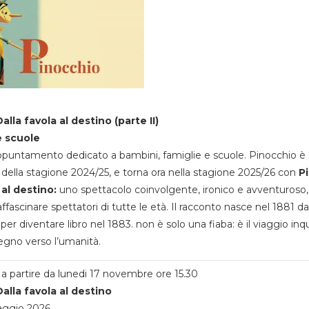
alla favola al destino (parte II)
e scuole
appuntamento dedicato a bambini, famiglie e scuole. Pinocchio è 
della stagione 2024/25, e torna ora nella stagione 2025/26 con
P
 al destino:
uno spettacolo coinvolgente, ironico e avventuroso
ffascinare spettatori di tutte le età. Il racconto nasce nel 1881 da
 per diventare libro nel 1883. non è solo una fiaba: è il viaggio inq
egno verso l’umanità.
a partire da lunedi 17 novembre ore 15.30
alla favola al destino
aggio 2026