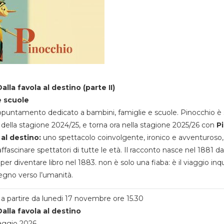
alla favola al destino (parte II)
e scuole
appuntamento dedicato a bambini, famiglie e scuole. Pinocchio è 
della stagione 2024/25, e torna ora nella stagione 2025/26 con
P
 al destino:
uno spettacolo coinvolgente, ironico e avventuroso
ffascinare spettatori di tutte le età. Il racconto nasce nel 1881 da
 per diventare libro nel 1883. non è solo una fiaba: è il viaggio inq
egno verso l’umanità.
a partire da lunedi 17 novembre ore 15.30
alla favola al destino
aggio 2026