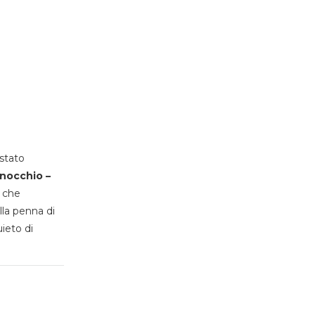
stato
inocchio –
, che
lla penna di
uieto di