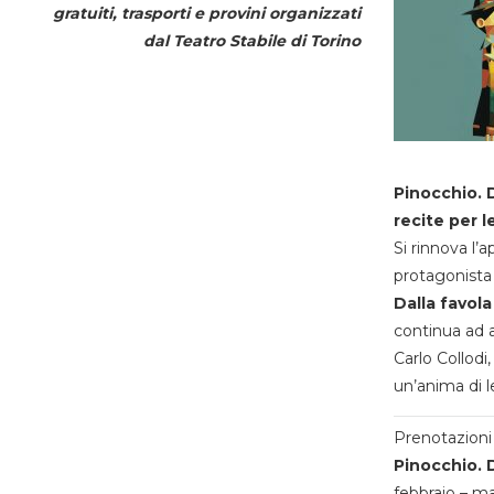
gratuiti, trasporti e provini organizzati
dal
Teatro Stabile di Torino
Pinocchio. D
recite per l
Si rinnova l’
protagonista 
Dalla favola
continua ad a
Carlo Collodi,
un’anima di l
Prenotazioni 
Pinocchio. D
febbraio – m