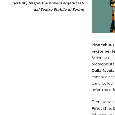
gratuiti, trasporti e provini organizzati
dal
Teatro Stabile di Torino
Pinocchio. D
recite per l
Si rinnova l’
protagonista 
Dalla favola
continua ad a
Carlo Collodi,
un’anima di l
Prenotazioni 
Pinocchio. D
febbraio – m