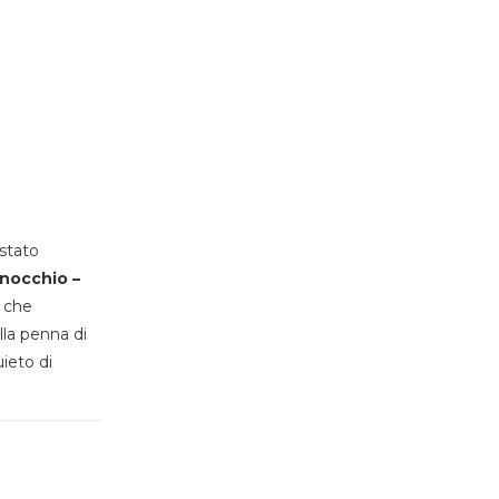
stato
inocchio –
, che
lla penna di
uieto di