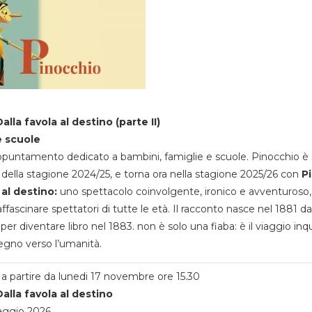
alla favola al destino (parte II)
e scuole
appuntamento dedicato a bambini, famiglie e scuole. Pinocchio è 
della stagione 2024/25, e torna ora nella stagione 2025/26 con
P
 al destino:
uno spettacolo coinvolgente, ironico e avventuroso
ffascinare spettatori di tutte le età. Il racconto nasce nel 1881 da
 per diventare libro nel 1883. non è solo una fiaba: è il viaggio inq
egno verso l’umanità.
a partire da lunedi 17 novembre ore 15.30
alla favola al destino
aggio 2026