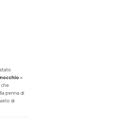
stato
inocchio –
, che
lla penna di
uieto di