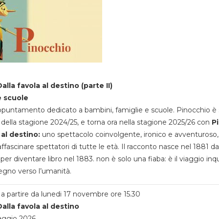
alla favola al destino (parte II)
e scuole
appuntamento dedicato a bambini, famiglie e scuole. Pinocchio è 
della stagione 2024/25, e torna ora nella stagione 2025/26 con
P
 al destino:
uno spettacolo coinvolgente, ironico e avventuroso
ffascinare spettatori di tutte le età. Il racconto nasce nel 1881 da
 per diventare libro nel 1883. non è solo una fiaba: è il viaggio inq
egno verso l’umanità.
a partire da lunedi 17 novembre ore 15.30
alla favola al destino
aggio 2026