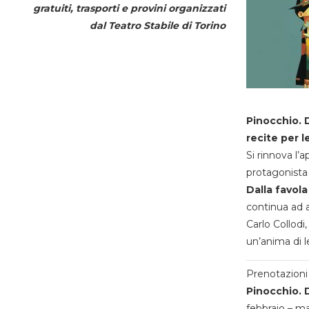
gratuiti, trasporti e provini organizzati
dal
Teatro Stabile di Torino
Pinocchio. D
recite per l
Si rinnova l’
protagonista 
Dalla favola
continua ad a
Carlo Collodi,
un’anima di l
Prenotazioni 
Pinocchio. D
febbraio – m